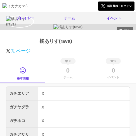
新規登録・ログイン
プレイヤー
チーム
イベント
309
橘ありす(rava)
𝕏 ページ
0
0
0
0
チーム
イベント
基本情報
ガチエリア
X
ガチヤグラ
X
ガチホコ
X
ガチアサリ
X