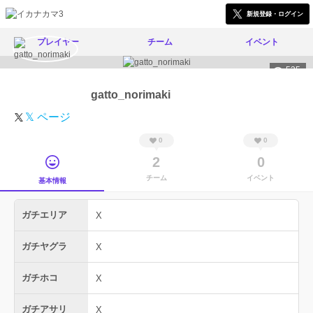
新規登録・ログイン
プレイヤー
チーム
イベント
535
gatto_norimaki
𝕏 ページ
0
0
2
0
チーム
イベント
基本情報
ガチエリア
X
ガチヤグラ
X
ガチホコ
X
ガチアサリ
X