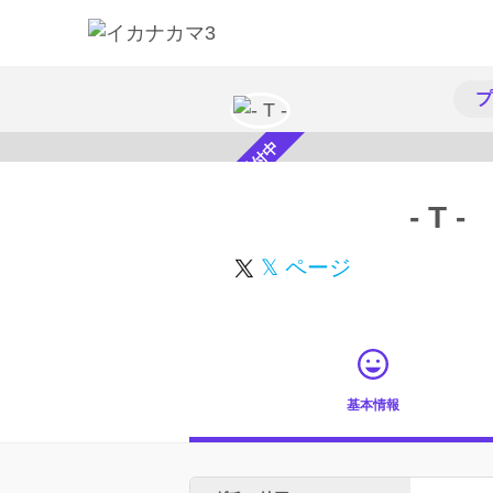
プ
スカウト受付中
- T -
𝕏 ページ
基本情報