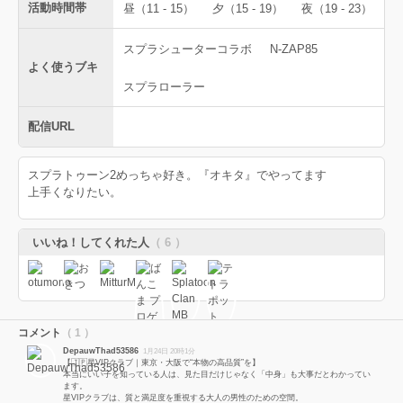
活動時間帯
昼（11 - 15）
夕（15 - 19）
夜（19 - 23）
スプラシューターコラボ
N-ZAP85
よく使うブキ
スプラローラー
配信URL
スプラトゥーン2めっちゃ好き。『オキタ』でやってます
上手くなりたい。
いいね！してくれた人
（ 6 ）
コメント
（ 1 ）
DepauwThad53586
1月24日 20時1分
【🇯🇵星VIPクラブ｜東京・大阪で“本物の高品質”を】
本当にいい子を知っている人は、見た目だけじゃなく「中身」も大事だとわかってい
ます。
星VIPクラブは、質と満足度を重視する大人の男性のための空間。