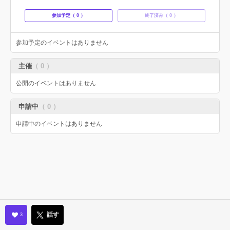
参加予定（ 0 ）
終了済み（ 0 ）
参加予定のイベントはありません
主催
（ 0 ）
公開のイベントはありません
申請中
（ 0 ）
申請中のイベントはありません
話す
3