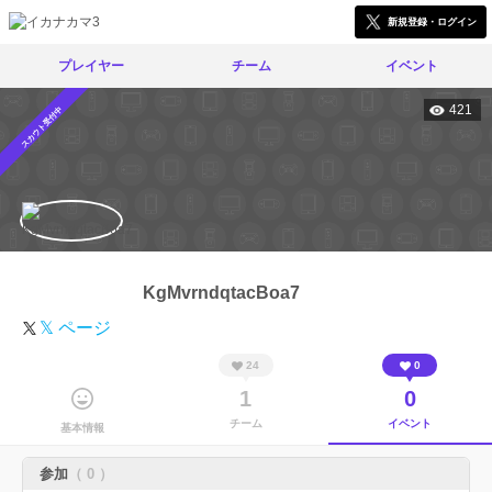
新規登録・ログイン
プレイヤー
チーム
イベント
421
スカウト受付中
KgMvrndqtacBoa7
𝕏 ページ
24
0
1
0
チーム
イベント
基本情報
参加
（ 0 ）