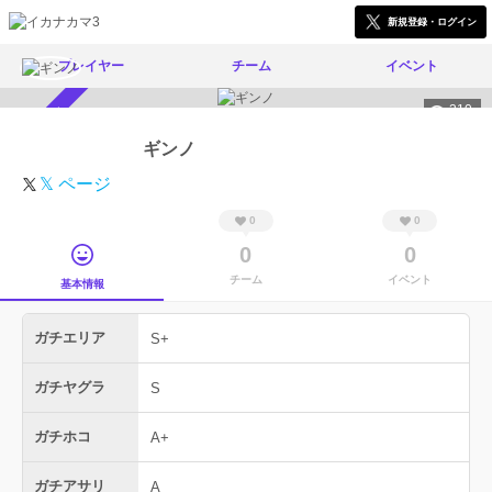
新規登録・ログイン
プレイヤー
チーム
イベント
310
スカウト受付中
ギンノ
𝕏 ページ
0
0
0
0
チーム
イベント
基本情報
ガチエリア
S+
ガチヤグラ
S
ガチホコ
A+
ガチアサリ
A