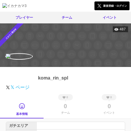
新規登録・ログイン
プレイヤー
チーム
イベント
487
スカウト受付中
koma_rin_spl
𝕏 ページ
0
0
0
0
チーム
イベント
基本情報
ガチエリア