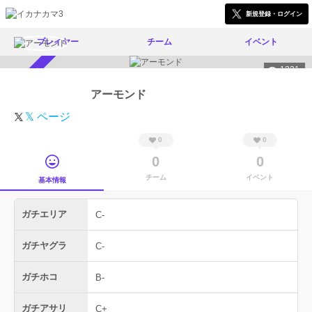
新規登録・ログイン
プレイヤー
チーム
イベント
1331
スカウト受付中
アーモンド
𝕏 ページ
0
0
0
0
チーム
イベント
基本情報
ガチエリア
C-
ガチヤグラ
C-
ガチホコ
B-
ガチアサリ
C+