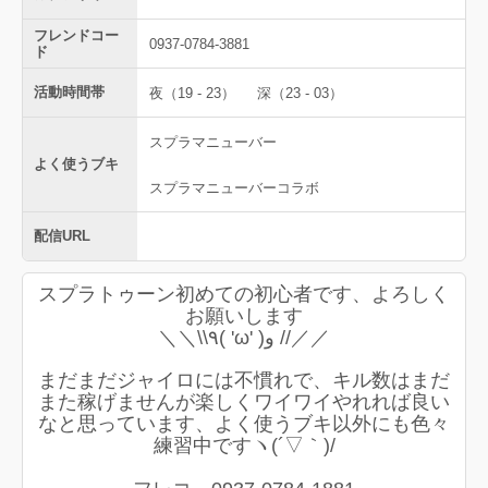
フレンドコー
0937-0784-3881
ド
活動時間帯
夜（19 - 23）
深（23 - 03）
スプラマニューバー
よく使うブキ
スプラマニューバーコラボ
配信URL
スプラトゥーン初めての初心者です、よろしく
お願いします
＼＼\\٩( 'ω' )و //／／
まだまだジャイロには不慣れで、キル数はまだ
また稼げませんが楽しくワイワイやれれば良い
なと思っています、よく使うブキ以外にも色々
練習中ですヽ(´▽｀)/