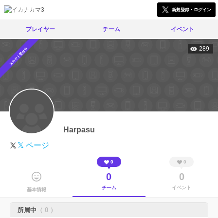
新規登録・ログイン
プレイヤー
チーム
イベント
289
スカウト受付中
Harpasu
𝕏 ページ
0
0
0
0
チーム
イベント
基本情報
所属中
（ 0 ）