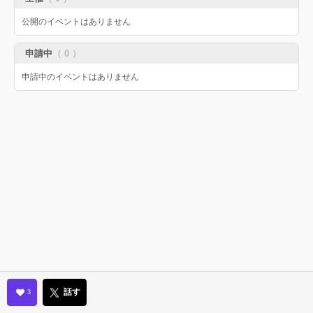
公開のイベントはありません
申請中
（ 0 ）
申請中のイベントはありません
話す
3