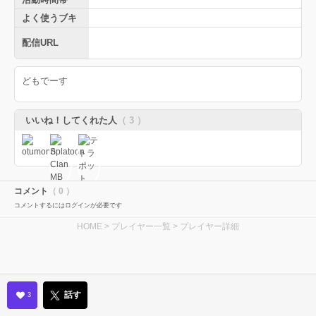
よく使うブキ
配信URL
どもでーす
いいね！してくれた人
（ 3 ）
コメント
（ 0 ）
コメントするにはログインが必要です
HOME
>
プレイヤー一覧
> プレイヤー詳細
話す
3