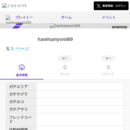
新規登録・ログイン
プレイヤー
チーム
イベント
297
スカウト受付中
hamhamyonii69
𝕏 ページ
0
0
0
0
チーム
イベント
基本情報
ガチエリア
ガチヤグラ
ガチホコ
ガチアサリ
フレンドコー
ド
活動時間帯