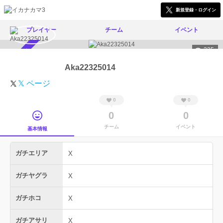
新規登録・ログイン
プレイヤー
チーム
イベント
335
スカウト受付中
Aka22325014
𝕏 ページ
0
0
0
0
チーム
イベント
基本情報
ガチエリア
X
ガチヤグラ
X
ガチホコ
X
ガチアサリ
X