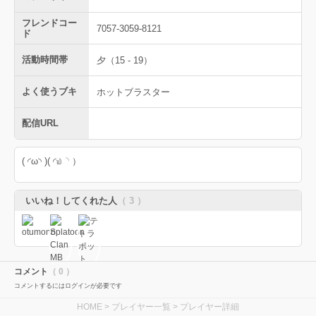
フレンドコー
7057-3059-8121
ド
活動時間帯
夕（15 - 19）
よく使うブキ
ホットブラスター
配信URL
( ◜ω◝ )( ◜௰◝ ）
いいね！してくれた人
（ 3 ）
コメント
（ 0 ）
コメントするにはログインが必要です
HOME
>
プレイヤー一覧
> プレイヤー詳細