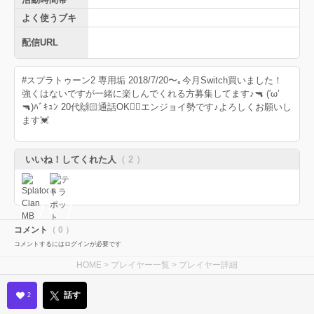
よく使うブキ
配信URL
#スプラトゥーン2 専用垢 2018/7/20〜｡今月Switch買いました！
強くはないですが一緒に楽しんでくれる方募集してます♪🔫 (′ω’
🔫)ﾊﾞｷｭﾝ 20代🙌🏻通話OK👌🏻エンジョイ勢です♪よろしくお願いし
ます💓
いいね！してくれた人
（ 2 ）
コメント
（ 0 ）
コメントするにはログインが必要です
HOME
>
プレイヤー一覧
> プレイヤー詳細
話す
2