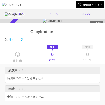
新規登録・ログイン
プレイヤー
チーム
イベント
308
スカウト受付中
Gboybrother
𝕏 ページ
0
0
0
0
チーム
イベント
基本情報
所属中
（ 0 ）
所属中のチームはありません
申請中
（ 0 ）
申請中のチームはありません