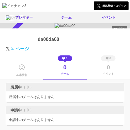
新規登録・ログイン
プレイヤー
チーム
イベント
354
スカウト受付中
da00da00
𝕏 ページ
0
0
0
0
チーム
イベント
基本情報
所属中
（ 0 ）
所属中のチームはありません
申請中
（ 0 ）
申請中のチームはありません