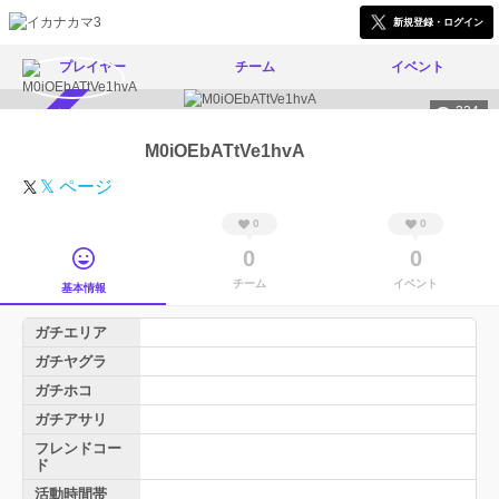
新規登録・ログイン
プレイヤー
チーム
イベント
324
スカウト受付中
M0iOEbATtVe1hvA
𝕏 ページ
0
0
0
0
チーム
イベント
基本情報
ガチエリア
ガチヤグラ
ガチホコ
ガチアサリ
フレンドコー
ド
活動時間帯