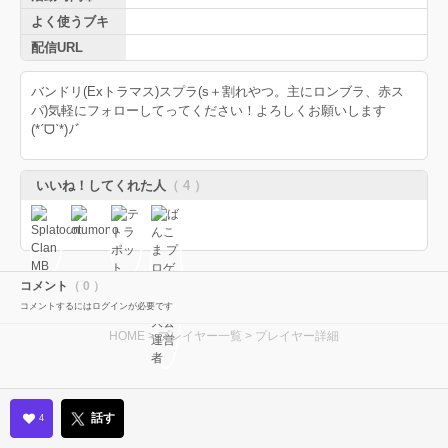
よく使うブキ
配信URL
バンドリ(Exトラマス)スプラ(s＋割れやつ。主にロンブラ、赤ス
パ)気軽にフォローしてってください！よろしくお願いします
(*ˊᗜˋ*)ﾉﾞ
いいね！してくれた人
（ 4 ）
コメント
（ 0 ）
コメントするにはログインが必要です
HOME
>
プレイヤー一覧
> プレイヤー詳細
話す
4