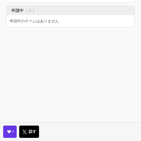
申請中
（ 0 ）
申請中のチームはありません
話す
4