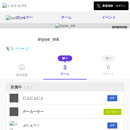
新規登録・ログイン
プレイヤー
チーム
イベント
500
inyoe_ink
𝕏 ページ
0
0
3
0
チーム
イベント
基本情報
所属中
（ 3 ）
にょにょにょ
ガチ
デーカーサー
エンジョイ
ぷへぇ〜！
ガチ