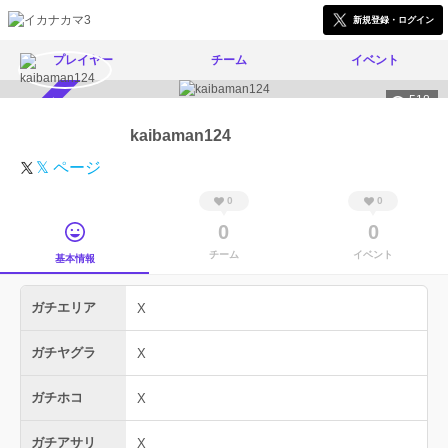
新規登録・ログイン
プレイヤー
チーム
イベント
518
スカウト受付中
kaibaman124
𝕏 ページ
0
0
0
0
チーム
イベント
基本情報
ガチエリア
X
ガチヤグラ
X
ガチホコ
X
ガチアサリ
X