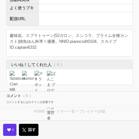
よく使うブキ
配信URL
趣味垢。スプラトゥーン(52ガロン、スシコラ、プライム全種カン
スト)雑魚ゆん杯準々優勝。NNID:pianocraft0104、スカイプ
ID:captain6332
いいね！してくれた人
（ 4 ）
コメント
（ 0 ）
コメントするにはログインが必要です
HOME
>
プレイヤー一覧
> プレイヤー詳細
話す
4