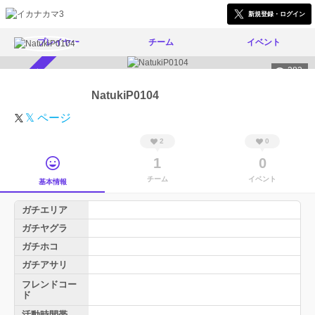
新規登録・ログイン
プレイヤー
チーム
イベント
383
スカウト受付中
NatukiP0104
𝕏 ページ
2
0
1
0
チーム
イベント
基本情報
ガチエリア
ガチヤグラ
ガチホコ
ガチアサリ
フレンドコー
ド
活動時間帯