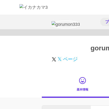
プ
goru
𝕏 ページ
基本情報