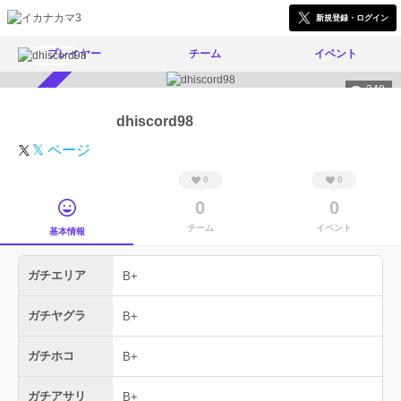
新規登録・ログイン
プレイヤー
チーム
イベント
348
スカウト受付中
dhiscord98
𝕏 ページ
0
0
0
0
チーム
イベント
基本情報
ガチエリア
B+
ガチヤグラ
B+
ガチホコ
B+
ガチアサリ
B+