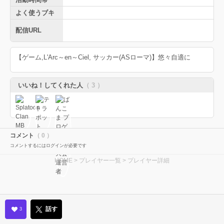
よく使うブキ
配信URL
【ゲーム,L'Arc～en～Ciel, サッカー(ASローマ)】悠々自適に
いいね！してくれた人
（ 3 ）
コメント
（ 0 ）
コメントするにはログインが必要です
HOME
>
プレイヤー一覧
> プレイヤー詳細
話す
3