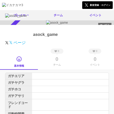
新規登録・ログイン
プレイヤー
チーム
イベント
451
スカウト受付中
asock_game
𝕏 ページ
0
0
0
0
チーム
イベント
基本情報
ガチエリア
ガチヤグラ
ガチホコ
ガチアサリ
フレンドコー
ド
活動時間帯