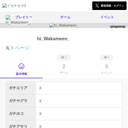
新規登録・ログイン
プレイヤー
チーム
イベント
480
hi_Wakameen_
𝕏 ページ
1
0
2
0
チーム
イベント
基本情報
ガチエリア
X
ガチヤグラ
X
ガチホコ
X
ガチアサリ
X