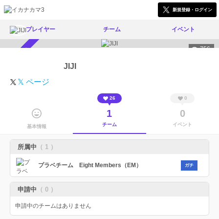
新規登録・ログイン
プレイヤー
チーム
イベント
756
スカウト受付中
JIJI
𝕏 ページ
26
0
1
0
チーム
イベント
基本情報
所属中
（ 1 ）
プラベチーム Eight Members（EM）
ガチ
申請中
（ 0 ）
申請中のチームはありません