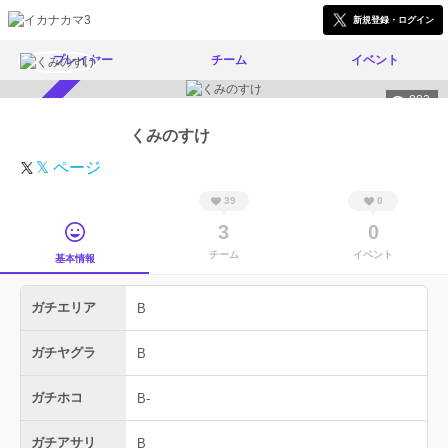
新規登録・ログイン
プレイヤー
チーム
イベント
883
スカウト受付中
くみのすけ
𝕏 ページ
39
0
3
0
チーム
イベント
基本情報
ガチエリア
B
ガチヤグラ
B
ガチホコ
B-
ガチアサリ
B