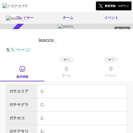
新規登録・ログイン
プレイヤー
チーム
イベント
748
スカウト受付中
isocco_
𝕏 ページ
0
0
0
0
チーム
イベント
基本情報
ガチエリア
C-
ガチヤグラ
C-
ガチホコ
C-
ガチアサリ
C-