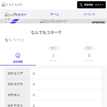
新規登録・ログイン
プレイヤー
チーム
イベント
591
スカウト受付中
なんでもコヨーテ
𝕏 ページ
2
0
1
0
チーム
イベント
基本情報
ガチエリア
X
ガチヤグラ
X
ガチホコ
X
ガチアサリ
X