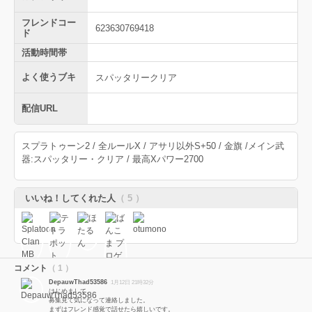
フレンドコー
623630769418
ド
活動時間帯
よく使うブキ
スパッタリークリア
配信URL
スプラトゥーン2 / 全ルールX / アサリ以外S+50 / 金旗 /メイン武
器:スパッタリー・クリア / 最高Xパワー2700
いいね！してくれた人
（ 5 ）
コメント
（ 1 ）
DepauwThad53586
1月12日 21時32分
はじめまして。
募集見て気になって連絡しました。
まずはフレンド感覚で話せたら嬉しいです。