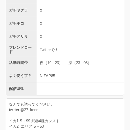
ガチヤグラ
X
ガチホコ
X
ガチアサリ
X
フレンドコー
Twitterで！
ド
活動時間帯
夜（19 - 23）
深（23 - 03）
よく使うブキ
N-ZAP85
配信URL
なんでも誘ってください。
twitter @27_knnn
イカ1 S＋99 武器4種カンスト
イカ2 エリア S＋50