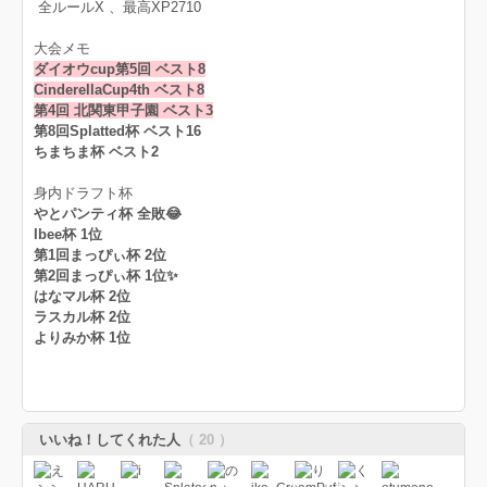
全ルールX 、最高XP2710
大会メモ
ダイオウcup第5回 ベスト8
CinderellaCup4th ベスト8
第4回 北関東甲子園 ベスト3
第8回Splatted杯 ベスト16
ちまちま杯 ベスト2
身内ドラフト杯
やとパンティ杯 全敗😂
Ibee杯 1位
第1回まっぴぃ杯 2位
第2回まっぴぃ杯 1位✨
はなマル杯 2位
ラスカル杯 2位
よりみか杯 1位
いいね！してくれた人
（ 20 ）