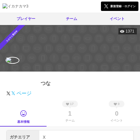
新規登録・ログイン
プレイヤー
チーム
イベント
1371
スカウト受付中
つな
𝕏 ページ
17
0
1
0
チーム
イベント
基本情報
ガチエリア
X