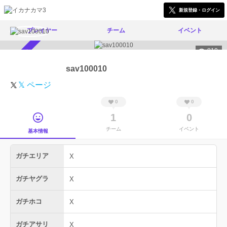
新規登録・ログイン
プレイヤー
チーム
イベント
810
スカウト受付中
sav100010
𝕏 ページ
0
0
1
0
チーム
イベント
基本情報
ガチエリア
X
ガチヤグラ
X
ガチホコ
X
ガチアサリ
X