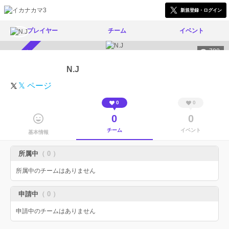
新規登録・ログイン
プレイヤー
チーム
イベント
788
スカウト受付中
N.J
𝕏 ページ
0
0
0
0
チーム
イベント
基本情報
所属中
（ 0 ）
所属中のチームはありません
申請中
（ 0 ）
申請中のチームはありません