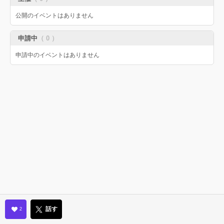
公開のイベントはありません
申請中
（ 0 ）
申請中のイベントはありません
話す
2