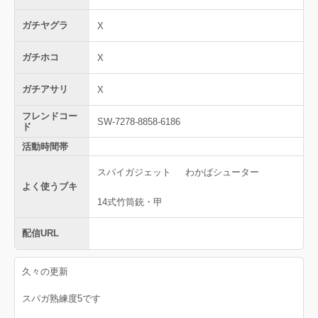
ガチヤグラ
X
ガチホコ
X
ガチアサリ
X
フレンドコー
SW-7278-8858-6186
ド
活動時間帯
スパイガジェット
わかばシューター
よく使うブキ
14式竹筒銃・甲
配信URL
久々の更新
スパガ熟練度5です