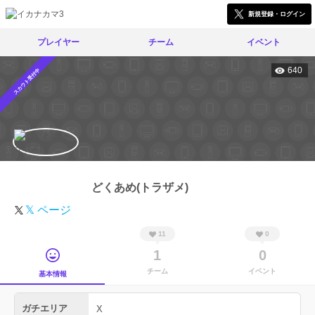
新規登録・ログイン
プレイヤー
チーム
イベント
640
スカウト受付中
どくあめ(トラザメ)
𝕏 ページ
11
0
1
0
チーム
イベント
基本情報
ガチエリア
X