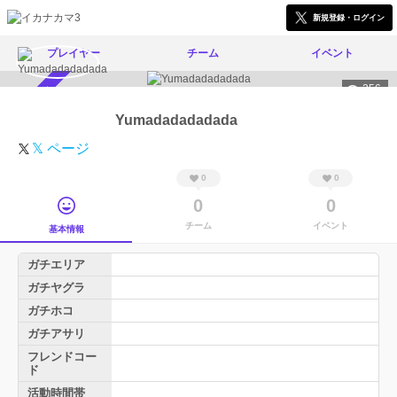
新規登録・ログイン
プレイヤー
チーム
イベント
256
スカウト受付中
Yumadadadadada
𝕏 ページ
0
0
0
0
チーム
イベント
基本情報
ガチエリア
ガチヤグラ
ガチホコ
ガチアサリ
フレンドコー
ド
活動時間帯