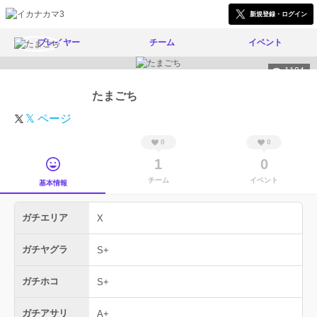
新規登録・ログイン
プレイヤー
チーム
イベント
1104
たまごち
𝕏 ページ
0
0
1
0
チーム
イベント
基本情報
ガチエリア
X
ガチヤグラ
S+
ガチホコ
S+
ガチアサリ
A+