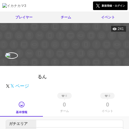
新規登録・ログイン
プレイヤー
チーム
イベント
241
るん
𝕏 ページ
0
0
0
0
チーム
イベント
基本情報
ガチエリア