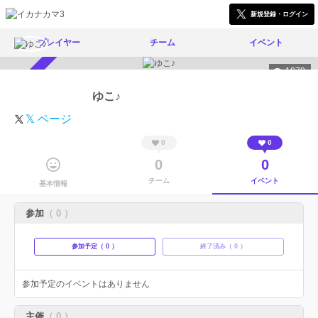
新規登録・ログイン
プレイヤー
チーム
イベント
1070
スカウト受付中
ゆこ♪
𝕏 ページ
0
0
0
0
チーム
イベント
基本情報
参加
（ 0 ）
参加予定（ 0 ）
終了済み（ 0 ）
参加予定のイベントはありません
主催
（ 0 ）