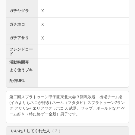
ガチヤグラ
X
ガチホコ
X
ガチアサリ
X
フレンドコー
ド
活動時間帯
よく使うブキ
配信URL
第二回スプラトゥーン甲子園東北大会３回戦敗退 出場チーム名
(イカよりもネコが好き) ネーム（マタタビ）スプラトゥーン2ラン
ク アサリS+ エリアヤグラホコ X 武器、ザップ、ボールドなど ゲ
ーム好き（特に格ゲー全般）男子です。
いいね！してくれた人
（ 2 ）