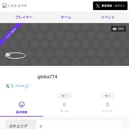
新規登録・ログイン
プレイヤー
チーム
イベント
345
スカウト受付中
ginka774
𝕏 ページ
0
0
0
0
チーム
イベント
基本情報
ガチエリア
X