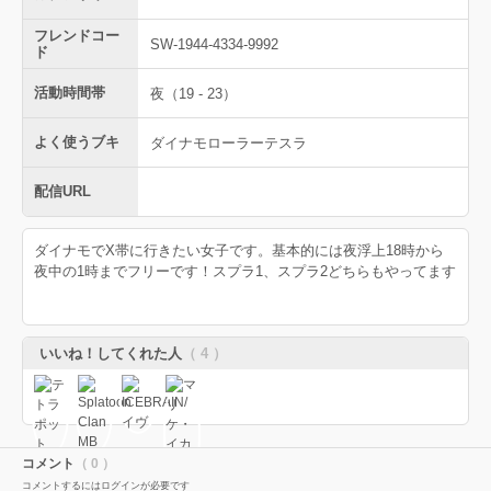
フレンドコー
SW-1944-4334-9992
ド
活動時間帯
夜（19 - 23）
よく使うブキ
ダイナモローラーテスラ
配信URL
ダイナモでX帯に行きたい女子です。基本的には夜浮上18時から
夜中の1時までフリーです！スプラ1、スプラ2どちらもやってます
いいね！してくれた人
（ 4 ）
コメント
（ 0 ）
コメントするにはログインが必要です