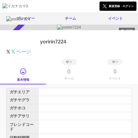
新規登録・ログイン
プレイヤー
チーム
イベント
329
スカウト受付中
yoririn7224
𝕏 ページ
0
0
0
0
チーム
イベント
基本情報
ガチエリア
ガチヤグラ
ガチホコ
ガチアサリ
フレンドコー
ド
活動時間帯