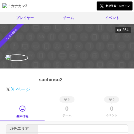
新規登録・ログイン
プレイヤー
チーム
イベント
254
スカウト受付中
sachiusu2
𝕏 ページ
0
0
0
0
チーム
イベント
基本情報
ガチエリア