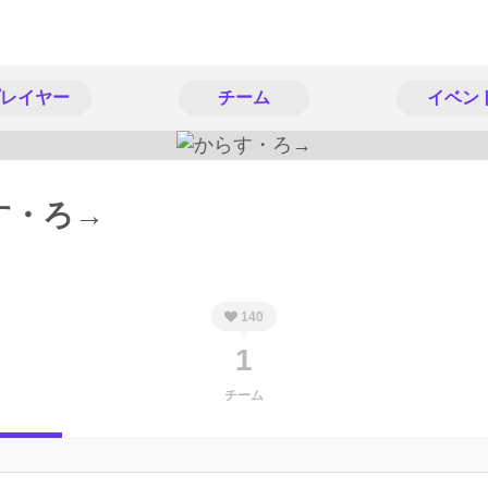
レイヤー
チーム
イベン
す・ろ→
140
1
チーム