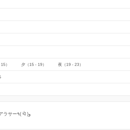
 15）
夕（15 - 19）
夜（19 - 23）
5
ゲームと音楽とお酒と野球が好きアラサー٩( ᐛ )و