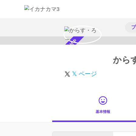
プ
スカウト受付中
から
𝕏 ページ
基本情報