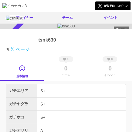
新規登録・ログイン
プレイヤー
チーム
イベント
376
スカウト受付中
tsnk630
𝕏 ページ
0
0
0
0
チーム
イベント
基本情報
ガチエリア
S+
ガチヤグラ
S+
ガチホコ
S+
ガチアサリ
A