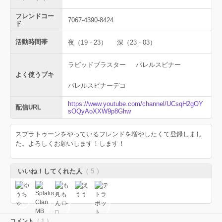
フレンドコー
7067-4390-8424
ド
活動時間帯
夜（19 - 23）
深（23 - 03）
ラピッドブラスター
バレルスピナー
よく使うブキ
バレルスピナーデコ
https://www.youtube.com/channel/UCsqH2gOY
配信URL
sOQyAoXXW9p8Ghw
スプラトゥーンをやっているフレンドを増やしたくて登録しまし
た。よろしくお願いします！します！
いいね！してくれた人
（ 5 ）
コメント
（ 1 ）