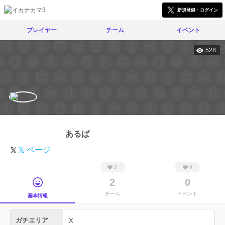
新規登録・ログイン
プレイヤー
チーム
イベント
528
あるば
𝕏 ページ
3
0
2
0
チーム
イベント
基本情報
ガチエリア
X