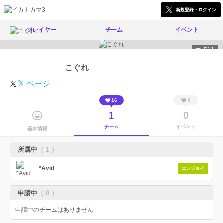
新規登録・ログイン
プレイヤー
チーム
イベント
511
こぐれ
𝕏 ページ
16
0
1
0
チーム
イベント
基本情報
所属中
（ 1 ）
*Avid
エンジョイ
申請中
（ 0 ）
申請中のチームはありません