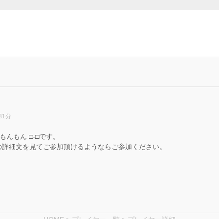
31分
もんもん □-□です。
の詳細文を見てご参加頂けるようならご参加ください。