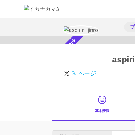
プ
スカウト受付中
aspir
𝕏 ページ
基本情報