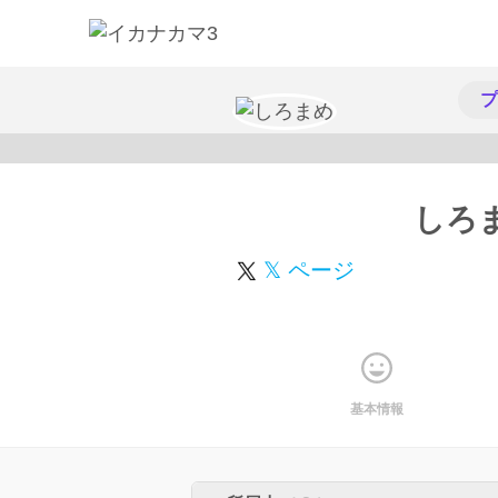
プ
しろ
𝕏 ページ
基本情報