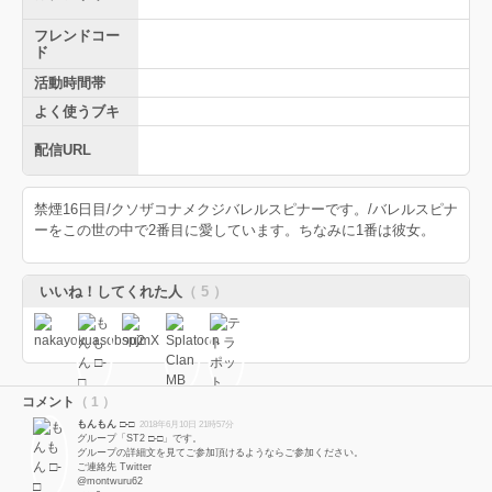
フレンドコー
ド
活動時間帯
よく使うブキ
配信URL
禁煙16日目/クソザコナメクジバレルスピナーです。/バレルスピナ
ーをこの世の中で2番目に愛しています。ちなみに1番は彼女。
いいね！してくれた人
（ 5 ）
コメント
（ 1 ）
もんもん □-□
2018年6月10日 21時57分
グループ「ST2 □-□」です。
グループの詳細文を見てご参加頂けるようならご参加ください。
ご連絡先 Twitter
@montwuru62