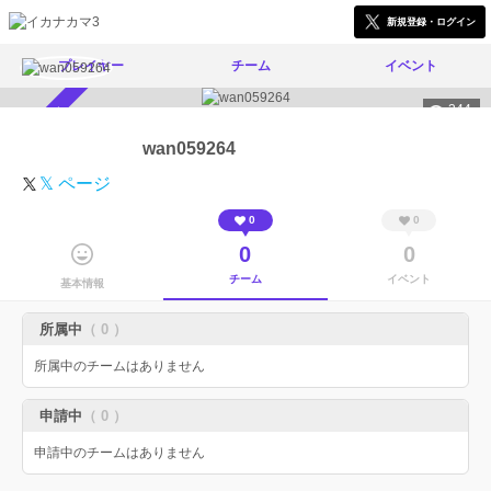
新規登録・ログイン
プレイヤー
チーム
イベント
344
スカウト受付中
wan059264
𝕏 ページ
0
0
0
0
チーム
イベント
基本情報
所属中
（ 0 ）
所属中のチームはありません
申請中
（ 0 ）
申請中のチームはありません