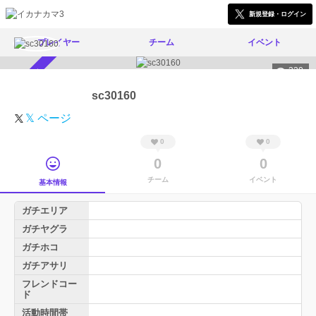
新規登録・ログイン
プレイヤー
チーム
イベント
320
スカウト受付中
sc30160
𝕏 ページ
0
0
0
0
チーム
イベント
基本情報
ガチエリア
ガチヤグラ
ガチホコ
ガチアサリ
フレンドコー
ド
活動時間帯