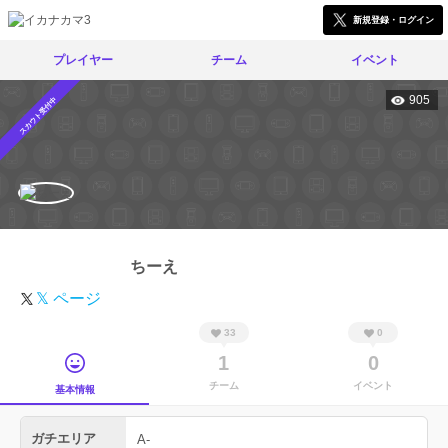
新規登録・ログイン
プレイヤー
チーム
イベント
905
スカウト受付中
ちーえ
𝕏 ページ
33
0
1
0
チーム
イベント
基本情報
ガチエリア
A-